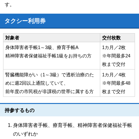
す。
タクシー利用券
対象者
交付枚数
身体障害者手帳1～3級、療育手帳A
1カ月／2枚
精神障害者保健福祉手帳1級をお持ちの方
※年間最多24
枚まで交付
腎臓機能障がい（1～3級）で透析治療のた
1カ月／4枚
めに週2回以上通院していて、
※年間最多48
前年度の市民税が非課税の世帯に属する方
枚まで交付
持参するもの
身体障害者手帳、療育手帳、精神障害者保健福祉手帳
のいずれか