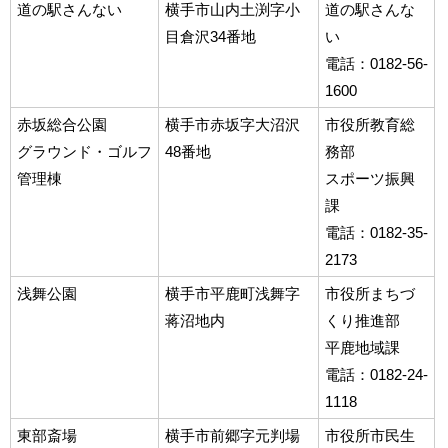
道の駅さんない
横手市山内土渕字小
道の駅さんな
目倉沢34番地
い
電話：0182-56-
1600
赤坂総合公園
横手市赤坂字大沼沢
市役所教育総
グラウンド・ゴルフ
48番地
務部
管理棟
スポーツ振興
課
電話：0182-35-
2173
浅舞公園
横手市平鹿町浅舞字
市役所まちづ
蒋沼地内
くり推進部
平鹿地域課
電話：0182-24-
1118
東部斎場
横手市前郷字元判場
市役所市民生