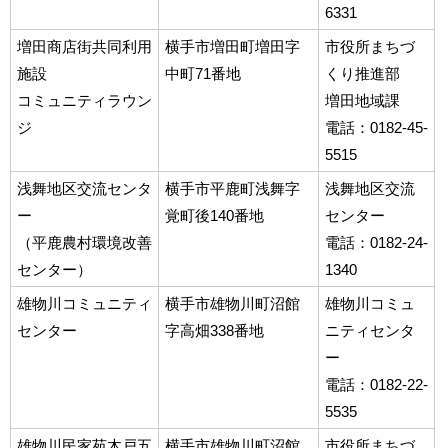
6331
増田商店街共同利用
横手市増田町増田字
市役所まちづ
施設
中町71番地
くり推進部
コミュニティラウン
増田地域課
ジ
電話：0182-45-
5515
浅舞地区交流センタ
横手市平鹿町浅舞字
浅舞地区交流
ー
覚町後140番地
センター
（平鹿農村環境改善
電話：0182-24-
センター）
1340
雄物川コミュニティ
横手市雄物川町沼館
雄物川コミュ
センター
字高畑338番地
ニティセンタ
ー
電話：0182-22-
5535
雄物川民家苑木戸五
横手市雄物川町沼館
市役所まちづ