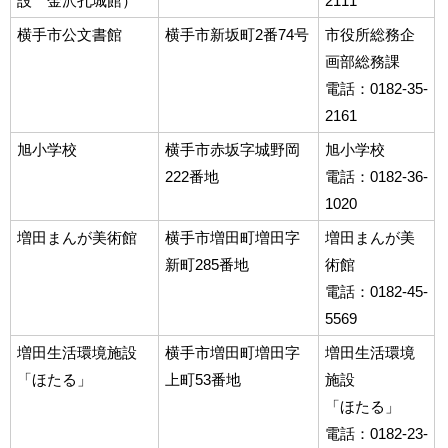
設 金沢孔城館）
2111
横手市公文書館
横手市新坂町2番74号
市役所総務企
画部総務課
電話：0182-35-
2161
旭小学校
横手市赤坂字城野岡
旭小学校
222番地
電話：0182-36-
1020
増田まんが美術館
横手市増田町増田字
増田まんが美
新町285番地
術館
電話：0182-45-
5569
増田生活環境施設
横手市増田町増田字
増田生活環境
「ほたる」
上町53番地
施設
「ほたる」
電話：0182-23-