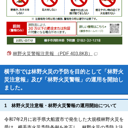
林野火災警報注意報 （PDF 403.8KB）
横手市では林野火災の予防を目的として「林野火
災注意報」及び「林野火災警報」の運用を開始し
ました。
1 林野火災注意報・林野火災警報の運用開始について
令和7年2月に岩手県大船渡市で発生した大規模林野火災を
受け、横手市火災予防条例を改正し、林野火災の予防上注