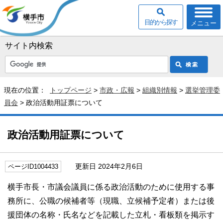
目的から探す
メニュー
サイト内検索
現在の位置：
トップページ
>
市政・広報
>
組織別情報
>
選挙管理委
員会
> 政治活動用証票について
政治活動用証票について
更新日 2024年2月6日
ページID1004433
横手市長・市議会議員に係る政治活動のために使用する事
務所に、公職の候補者等（現職、立候補予定者）または後
援団体の名称・氏名などを記載した立札・看板類を掲示す