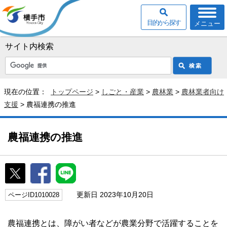
目的から探す
メニュー
サイト内検索
現在の位置：
トップページ
>
しごと・産業
>
農林業
>
農林業者向け
支援
> 農福連携の推進
農福連携の推進
更新日 2023年10月20日
ページID1010028
農福連携とは、障がい者などが農業分野で活躍することを