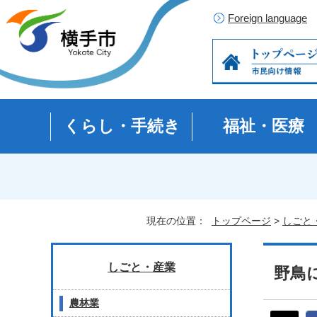
Foreign language
くらし・手続き
福祉・医療
現在の位置：
トップページ
>
しごと
しごと・産業
野鳥
農林業