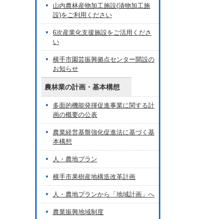
山内農林産物加工施設(漬物加工施
設)をご利用ください
6次産業化支援施設をご活用くださ
い
横手市園芸振興拠点センター開設の
お知らせ
農林業の計画・基本構想
多面的機能発揮促進事業に関する計
画の概要の公表
農業経営基盤強化促進法に基づく基
本構想
人・農地プラン
横手市果樹産地構造改革計画
人・農地プランから「地域計画」へ
農業振興地域制度