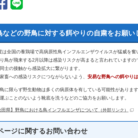
鳥などの野鳥に対する餌やりの自粛をお願い
度は全国の養鶏場で高病原性鳥インフルエンザウイルスが猛威を奮
り鳥が飛来する2月以降は感染リスクが高まると言われていますの
同士の接触から感染拡大に繋がります。
家畜への感染リスクにつながらないよう、
安易な野鳥への餌やり
鳥に限らず野生動物は多くの病原体を有している可能性がありま
運ぶことのないよう靴底を洗うなどのご協力をお願いします。
秋田県】野鳥における鳥インフルエンザについて
（外部リンク）
ページに関する
お問い合わせ