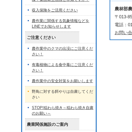
農林部
収入保険をご活用ください
〒013
農作業に関係する気象情報などを
電話：018
LINEでお知らせします
お問い
ご注意ください
農作業中のクマの出没にご注意くだ
さい！
有毒植物による食中毒にご注意くだ
さい！
農作業中の安全対策をお願いします
野鳥に対する餌やりは自粛してくだ
さい
STOP!稲わら焼き～稲わら焼き自粛
のお願い～
農業関係施設のご案内