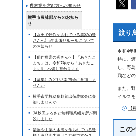
農林業を営む方へお知らせ
横手市農林部からのお知ら
せ
渡り
【水田で転作をされている農家の皆
さんへ】5年水張りルールについて
のお知らせ
令和4年
【稲作農家の皆さんへ】「あきたこ
特に、渡
まち」は、令和7年から「あきたこ
し、野鳥
まちR」へ切り替わります
鶏などの
【募集】みどりの朝市会に参加しま
せんか
また、野
イルスを
横手市学校給食野菜出荷農家会に参
加しませんか
【
JA秋田ふるさと無料職業紹介所が開
設しました
この
漬物や山菜の水煮を作られている皆
様！食品衛生法はご存知ですか？