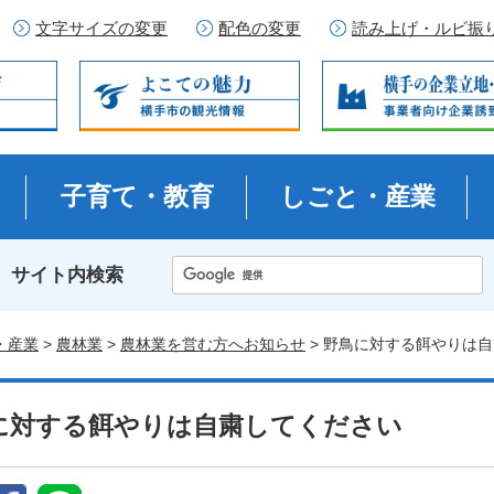
文字サイズの変更
配色の変更
読み上げ・ルビ振
子育て・教育
しごと・産業
サイト内検索
・産業
>
農林業
>
農林業を営む方へお知らせ
> 野鳥に対する餌やりは
に対する餌やりは自粛してください