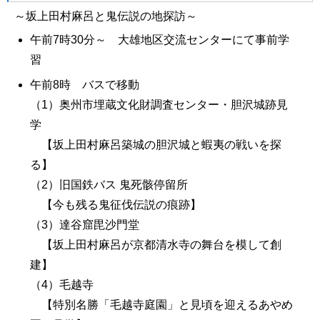
～坂上田村麻呂と鬼伝説の地探訪～
午前7時30分～ 大雄地区交流センターにて事前学
習
午前8時 バスで移動
（1）奥州市埋蔵文化財調査センター・胆沢城跡見
学
【坂上田村麻呂築城の胆沢城と蝦夷の戦いを探
る】
（2）旧国鉄バス 鬼死骸停留所
【今も残る鬼征伐伝説の痕跡】
（3）達谷窟毘沙門堂
【坂上田村麻呂が京都清水寺の舞台を模して創
建】
（4）毛越寺
【特別名勝「毛越寺庭園」と見頃を迎えるあやめ