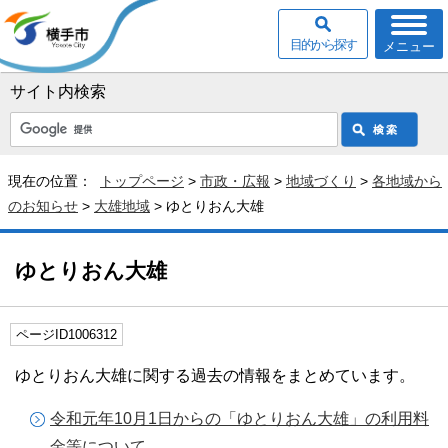
目的から探す
メニュー
サイト内検索
現在の位置：
トップページ
>
市政・広報
>
地域づくり
>
各地域から
のお知らせ
>
大雄地域
> ゆとりおん大雄
ゆとりおん大雄
ページID1006312
ゆとりおん大雄に関する過去の情報をまとめています。
令和元年10月1日からの「ゆとりおん大雄」の利用料
金等について