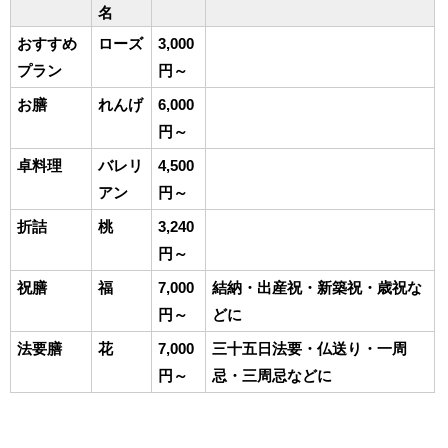
名
おすすめ
ローズ
3,000
プラン
円～
お膳
れんげ
6,000
円～
卓料理
バレリ
4,500
アン
円～
折詰
桃
3,240
円～
祝膳
福
7,000
結納・出産祝・新築祝・歳祝な
円～
どに
法要膳
花
7,000
三十五日法要・仏送り・一周
円～
忌・三周忌などに