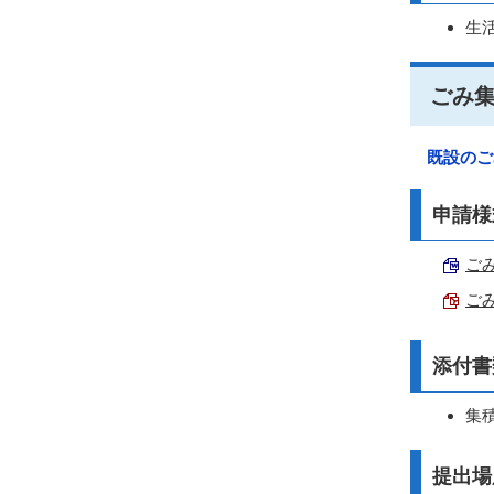
生
ごみ
既設のご
申請様
ごみ
ごみ
添付書
集
提出場