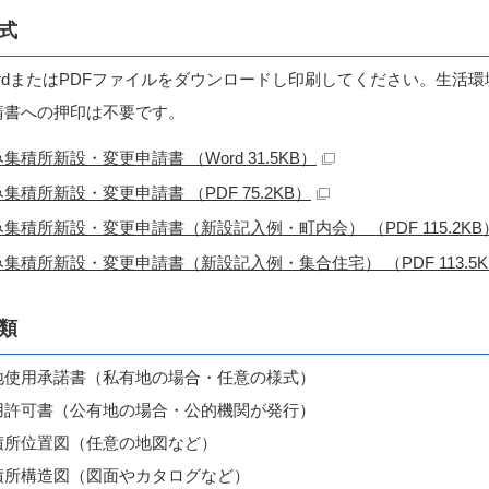
式
ordまたはPDFファイルをダウンロードし印刷してください。生活
請書への押印は不要です。
集積所新設・変更申請書 （Word 31.5KB）
集積所新設・変更申請書 （PDF 75.2KB）
集積所新設・変更申請書（新設記入例・町内会） （PDF 115.2KB
集積所新設・変更申請書（新設記入例・集合住宅） （PDF 113.5K
類
地使用承諾書（私有地の場合・任意の様式）
用許可書（公有地の場合・公的機関が発行）
積所位置図（任意の地図など）
積所構造図（図面やカタログなど）