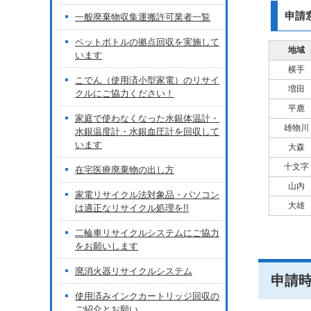
申請
一般廃棄物収集運搬許可業者一覧
ペットボトルの拠点回収を実施して
地域
います
横手
こでん（使用済小型家電）のリサイ
増田
クルにご協力ください！
平鹿
家庭で使わなくなった水銀体温計・
雄物川
水銀温度計・水銀血圧計を回収して
います
大森
十文字
在宅医療廃棄物の出し方
山内
家電リサイクル法対象品・パソコン
大雄
は適正なリサイクル処理を!!
二輪車リサイクルシステムにご協力
をお願いします
廃消火器リサイクルシステム
申請
使用済みインクカートリッジ回収の
ご紹介とお願い