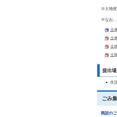
※土地使
※なお、
土地
土地
土地
土地
提出場
生
ごみ
既設のご