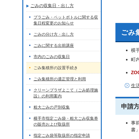
ごみの収集日・出し方
プラごみ・ペットボトルに関する収
集日程変更のお知らせ
ごみ
ごみの分け方・出し方
ごみに関する出前講座
横
市内のごみの収集日
町
ごみ集積所の設置手続き
Z
ごみ集積所の適正管理と利用
生
クリーンプラザよこて（ごみ処理施
設）の利用案内
申請
粗大ごみの戸別収集
横手市指定ごみ袋・粗大ごみ収集券
事
の販売および取扱所
書
指定ごみ袋等取扱所の指定申請