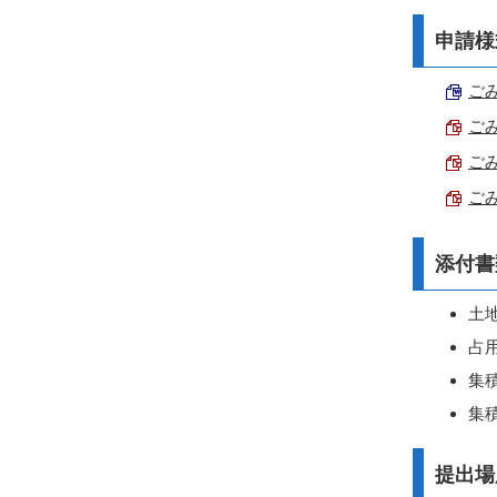
申請様
ごみ
ごみ
ごみ
ごみ
添付書
土
占
集
集
提出場