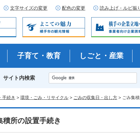
文字サイズの変更
配色の変更
読み上げ・ルビ振
子育て・教育
しごと・産業
サイト内検索
・手続き
>
環境・ごみ・リサイクル
>
ごみの収集日・出し方
> ごみ集
集積所の設置手続き