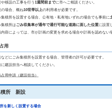
設や移設の工事を行う
1週間前まで
に市へご相談ください。
設の場合、概ね
10世帯以上
の利用者が必要です。
み集積所を設置する場合、公有地・私有地いずれの場合でも事前に
み集積所は
ごみ収集車が通年で通行可能な道路に面した位置
に設置
請内容によっては、市が計画の変更を求める場合や計画を認めない
占用
道などにごみ集積所を設置する場合、管理者の許可が必要です。
前に建設担当へ相談してください。
路占用申請（建設担当）
集積所 新設
所を新しく設置する場合