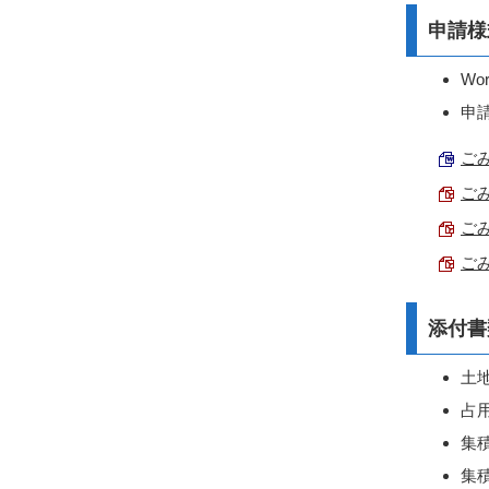
申請様
W
申
ごみ
ごみ
ごみ
ごみ
添付書
土
占
集
集