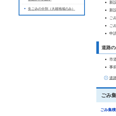
新
生ごみの分別（大雄地域のみ）
新
ご
ご
申
道路の
市
事
道
ごみ
ごみ集積