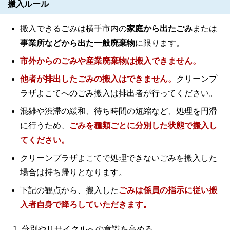
搬入ルール
搬入できるごみは横手市内の
家庭から出たごみ
または
事業所などから出た一般廃棄物
に限ります。
市外からのごみや産業廃棄物は搬入できません。
他者が排出したごみの搬入はできません。
クリーンプ
ラザよこてへのごみ搬入は排出者が行ってください。
混雑や渋滞の緩和、待ち時間の短縮など、処理を円滑
に行うため、
ごみを種類ごとに分別した状態で搬入し
てください。
クリーンプラザよこてで処理できないごみを搬入した
場合は持ち帰りとなります。
下記の観点から、搬入した
ごみは係員の指示に従い搬
入者自身で降ろしていただきます。
分別やリサイクルへの意識を高める