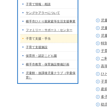
子育て情報・相談
ヤングケアラーについて
児
横手市ひとり親家庭等生活支援事業
児
ファミリー・サポート・センター
児
子育て支援・手当
特
子育て支援施設
子
保育所・認定こども園
ご
横手市教育・保育施設整備計画
高
児童館・放課後児童クラブ（学童保
ひ
育）
子
産
多
幼