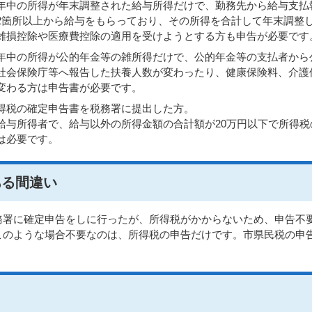
年中の所得が年末調整された給与所得だけで、勤務先から給与支払
2箇所以上から給与をもらっており、その所得を合計して年末調整
雑損控除や医療費控除の適用を受けようとする方も申告が必要です
年中の所得が公的年金等の雑所得だけで、公的年金等の支払者から
社会保険庁等へ報告した扶養人数が変わったり、健康保険料、介護
変わる方は申告書が必要です。
得税の確定申告書を税務署に提出した方。
給与所得者で、給与以外の所得金額の合計額が20万円以下で所得
は必要です。
ある間違い
務署に確定申告をしに行ったが、所得税がかからないため、申告不
このような場合不要なのは、所得税の申告だけです。市県民税の申
。