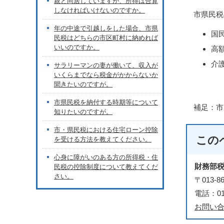
親と同居していますが、所得は合算
しなければいけないのですか。
市県民税
年の中途で引越しをした場合、市県
国
民税はどちらの市区町村に納めれば
いいのですか。
高
介
サラリーマンの妻が働いて、収入が
いくらまでなら税金がかからないか
聞きたいのですが。
市県民税を納付する時期等について
補足：市
知りたいのですが。
市・県民税における住宅ローン控除
この
を受ける方法を教えてください。
心身に障がいのある方の所得税・住
財務部
民税の控除制度について教えてくだ
さい。
〒013
電話：018
お問い