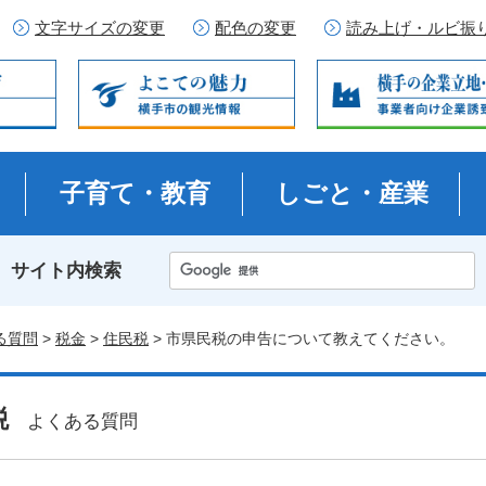
文字サイズの変更
配色の変更
読み上げ・ルビ振
子育て・教育
しごと・産業
サイト内検索
る質問
>
税金
>
住民税
> 市県民税の申告について教えてください。
税
よくある質問