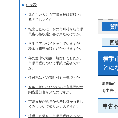
住民税
死亡した人にも市県民税は課税され
るのでしょうか。
質
転出したのに、前の市町村から市県
民税の納税通知書が来たのですが。
回
学生でアルバイトをしていますが、
税金（市県民税）がかかりますか。
横手
年の途中で婚姻・離婚しましたが、
市県民税について手続は必要です
とに
か。
住民税はどの市町村も一律ですか
原則毎年
今年、働いていないのに市県民税の
を申告し
納税通知書が来たのですが。
市県民税が給与から差し引かれるし
申告
くみについて知りたいのですが。
退職した場合、市県民税はどうなり