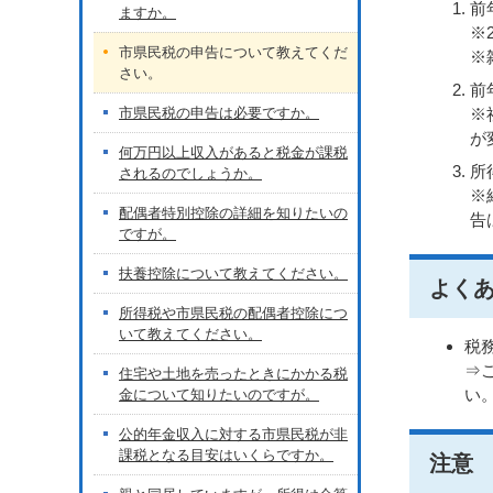
前
ますか。
※
市県民税の申告について教えてくだ
※
さい。
前
市県民税の申告は必要ですか。
※
が
何万円以上収入があると税金が課税
所
されるのでしょうか。
※
配偶者特別控除の詳細を知りたいの
告
ですが。
扶養控除について教えてください。
よく
所得税や市県民税の配偶者控除につ
いて教えてください。
税
⇒
住宅や土地を売ったときにかかる税
い
金について知りたいのですが。
公的年金収入に対する市県民税が非
課税となる目安はいくらですか。
注意