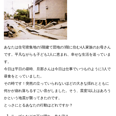
あなたは住宅密集地の
5
階建て団地の
3
階に住む
4
人家族のお母さん
です。平凡ながらも子ども
2
人に恵まれ、幸せな生活を送っていま
す。
今日は平日の昼時、旦那さんは今日は仕事でいつものように
3
人で
昼食をとっていました。
その時です！突然の立っていられないほどの大きな揺れとともに
何かが崩れ落ちるすごい音がしました。そう、震度
5
以上はあろう
かという地震が襲ってきたのです。
とっさにとるあなたの行動はどれですか？