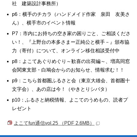
社 建築設計事務所）
p6：横手のチカラ（ハンドメイド作家 泉田 友美さ
ん）、横手市のイベント情報
P7：市内にお持ちの空き家の困りごと、ご相談くださ
い！、『上野台の本多さまー正純公と横手－』頒布協
力（寄付）について、オンライン移住相談受付中
p8：よこてあぐりめぐり～歓喜の出荷編～、増高同窓
会関東支部・白鳩会からのお知らせ、情報求む！！
p9：こちら首都圏ふるさと会（東京大雄会、首都圏十
文字会）、あの店は今！（やきとりシバタ）
p10：ふるさと納税情報、よこてのうめもの、読者プ
レゼント
よこてfun通信vol.25 （PDF 2.6MB）