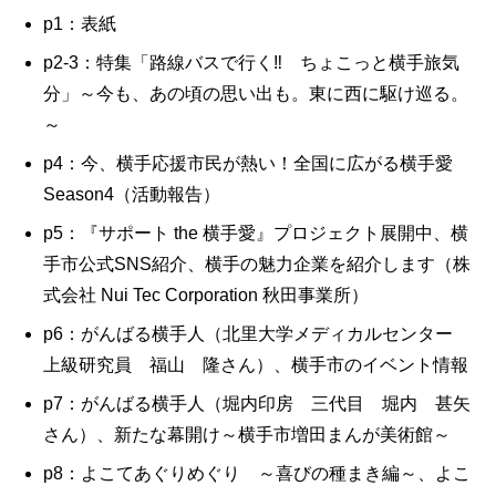
p1：表紙
p2-3：特集「路線バスで行く‼ ちょこっと横手旅気
分」～今も、あの頃の思い出も。東に西に駆け巡る。
～
p4：今、横手応援市民が熱い！全国に広がる横手愛
Season4（活動報告）
p5：『サポート the 横手愛』プロジェクト展開中、横
手市公式SNS紹介、横手の魅力企業を紹介します（株
式会社 Nui Tec Corporation 秋田事業所）
p6：がんばる横手人（北里大学メディカルセンター
上級研究員 福山 隆さん）、横手市のイベント情報
p7：がんばる横手人（堀内印房 三代目 堀内 甚矢
さん）、新たな幕開け～横手市増田まんが美術館～
p8：よこてあぐりめぐり ～喜びの種まき編～、よこ