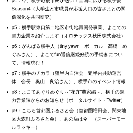
p4：今、横手応援市民が熱い！全国に広がる横手愛
Season4（大学生と市職員が応援人口の皆さまとの関
係深化を共同研究）
p5：横手駅東口第二地区市街地再開発事業、よこての
魅力企業を紹介します（オロテックス秋田株式会社）
p6：がんばる横手人（tiny yawn ボーカル 髙橋 め
ぐみさん）、よこてfun通信継続好読の手続きについ
て、情報求む！
p7：横手のチカラ（狙半内自治会 狙半内共助運営
体 会長 奥山 良治さん）、横手市のイベント情報
p8：よこてあぐりめぐり～“花卉”農家編～、横手の魅
力営業課からのお知らせ（ポータルサイト・Twitter）
p9：こちら首都圏ふるさと会（首都圏増田会、関東地
区大森町ふるさと会）、あの店は今！（スーパーモー
ルラッキー）