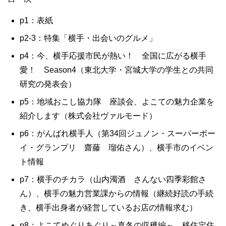
p1：表紙
p2-3：特集「横手・出会いのグルメ」
p4：今、横手応援市民が熱い！ 全国に広がる横手
愛！ Season4（東北大学・宮城大学の学生との共同
研究の発表会）
p5：地域おこし協力隊 座談会、よこての魅力企業を
紹介します（株式会社ヴァルモード）
p6：がんばれ横手人（第34回ジュノン・スーパーボー
イ・グランプリ 齋藤 瑠佑さん）、横手市のイベン
ト情報
p7：横手のチカラ（山内濁酒 さんない四季彩館さ
ん）、横手の魅力営業課からの情報（継続好読の手続
き、横手出身者が経営しているお店の情報求む）
p8：よこてめぐりあぐり～真冬の収穫編～、移住定住