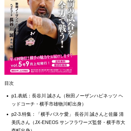
目次
p1.表紙：長谷川 誠さん（秋田ノーザンハピネッツ ヘ
ッドコーチ・横手市雄物川町出身）
p2-3.特集：「横手バスケ愛」 長谷川 誠さんと佐藤 清
美氏さん（JX-ENEOS サンフラワーズ監督・横手市大
森町出身）