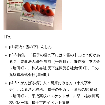
目次
p1.表紙：雪の下にんじん
p2-3.特集：「横手の雪の下には？雪の中には？何があ
る？」農事法人組合 豊前（平鹿町）、青物横丁友の会
（増田町）、株式会社 天下森振興公社(増田町)、日の
丸醸造株式会社(増田町)
p4-5：がんばる横手人・胡原おみさん（十文字出
身）、ふるさと納税、 横手のチカラ・まちの駅 福蔵
（増田町）、平成高校バスケットボール部・雄物川高
校バレー部、横手市内イベント情報