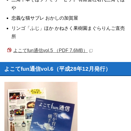
や
忠義な猫サブレ おかしの加賀屋
リンゴ「ふじ」ほか かねさく果樹園まぐらりんご直売
所
よこてfun通信vol.5 （PDF 7.6MB）
よこてfun通信vol.6（平成28年12月発行）