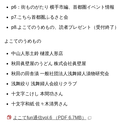
p6：街ものがたり 横手市編、首都圏イベント情報
p7.こちら首都圏ふるさと会
p8.よこてのうめもの、読者プレゼント（受付終了）
よこてのうめもの
中山人形土鈴 樋渡人形店
秋田眞壁屋のうどん 株式会社眞壁屋
秋田の田舎漬 一般社団法人浅舞婦人漬物研究会
浅舞絞り 浅舞婦人会絞りクラブ
十文字こけし 本間功さん
十文字和紙 佐々木清男さん
よこてfun通信vol.6 （PDF 6.7MB）