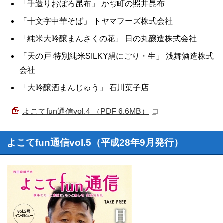
「手造りおぼろ昆布」 かぢ町の照井昆布
「十文字中華そば」 トヤマフーズ株式会社
「純米大吟醸まんさくの花」 日の丸醸造株式会社
「天の戸 特別純米SILKY絹にごり・生」 浅舞酒造株式
会社
「大吟醸酒まんじゅう」 石川菓子店
よこてfun通信vol.4 （PDF 6.6MB）
よこてfun通信vol.5（平成28年9月発行）