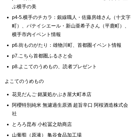
ぶ横手の美
p4-5.横手のチカラ：銀線職人・佐藤房雄さん（十文字
町）、パテイシエール・新山亜希子さん（平鹿町）、
横手市内イベント情報
p6.街ものがたり：雄物川町、首都圏イベント情報
p7.こちら首都圏ふるさと会
p8.よこてのうめもの、読者プレゼント
よこてのうめもの
花見だんご 銘菓処かぶき屋大町本店
阿櫻特別純米 無濾過生原酒 超旨辛口 阿桜酒造株式会
社
とろろ昆布 小松冨之助商店
山葡萄（原液） 亀谷食品加工場