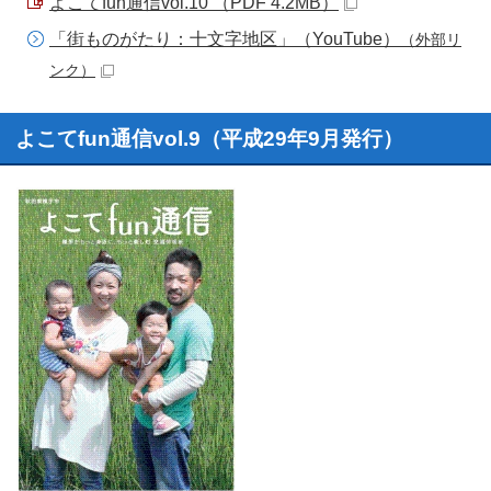
よこてfun通信vol.10 （PDF 4.2MB）
「街ものがたり：十文字地区」（YouTube）
（外部リ
ンク）
よこてfun通信vol.9（平成29年9月発行）