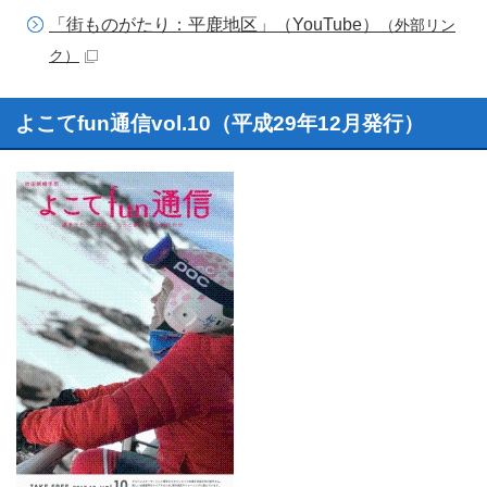
「街ものがたり：平鹿地区」（YouTube）
（外部リン
ク）
よこてfun通信vol.10（平成29年12月発行）