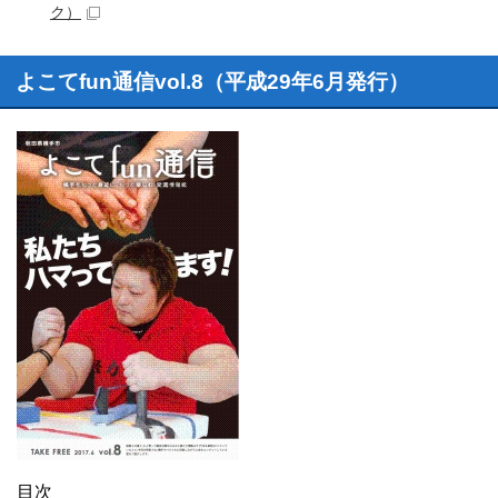
ク）
よこてfun通信vol.8（平成29年6月発行）
目次