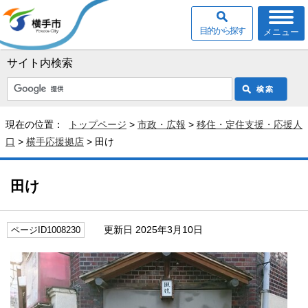
目的から探す
メニュー
サイト内検索
現在の位置：
トップページ
>
市政・広報
>
移住・定住支援・応援人
口
>
横手応援拠店
> 田け
田け
更新日 2025年3月10日
ページID1008230