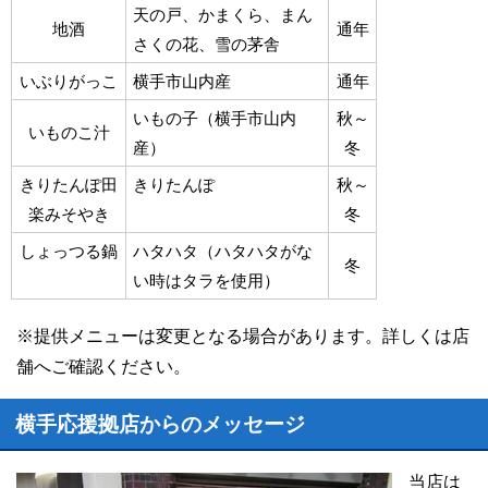
天の戸、かまくら、まん
地酒
通年
さくの花、雪の茅舎
いぶりがっこ
横手市山内産
通年
いもの子（横手市山内
秋～
いものこ汁
産）
冬
きりたんぽ田
きりたんぽ
秋～
楽みそやき
冬
しょっつる鍋
ハタハタ（ハタハタがな
冬
い時はタラを使用）
※提供メニューは変更となる場合があります。詳しくは店
舗へご確認ください。
横手応援拠店からのメッセージ
当店は