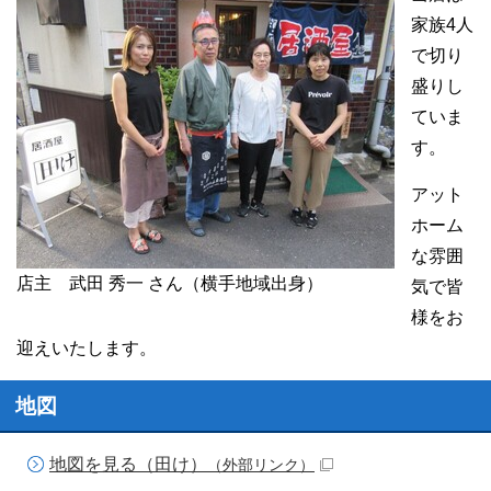
家族4人
で切り
盛りし
ていま
す。
アット
ホーム
な雰囲
店主 武田 秀一 さん（横手地域出身）
気で皆
様をお
迎えいたします。
地図
地図を見る（田け）
（外部リンク）