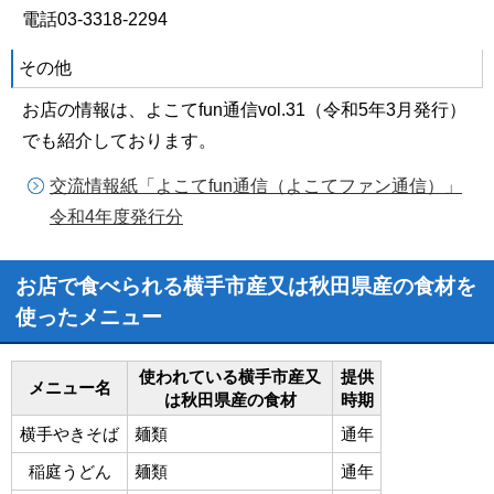
電話03-3318-2294
その他
お店の情報は、よこてfun通信vol.31（令和5年3月発行）
でも紹介しております。
交流情報紙「よこてfun通信（よこてファン通信）」
令和4年度発行分
お店で食べられる横手市産又は秋田県産の食材を
使ったメニュー
使われている横手市産又
提供
メニュー名
は秋田県産の食材
時期
横手やきそば
麺類
通年
稲庭うどん
麺類
通年