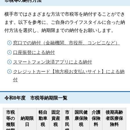
市税等の納付方法
横手市ではさまざまな方法で市税等を納付することができ
ます。以下を参考に、ご自身のライフスタイルに合った納
付方法を選択し、納期限までの納付をお願いします。
窓口での納付（金融機関、市役所、コンビニなど）
口座振替による納付
スマートフォン決済アプリによる納付
クレジットカード【地方税お支払いサイト】による納
付
令和8年度 市税等納期限一覧
市税
軽自
固定
市
国民健
介護
後期高齢
等の
納期限
動車
資産
県
康保険
保険
者医療保
種類
日
税
税
民
税
料
険料