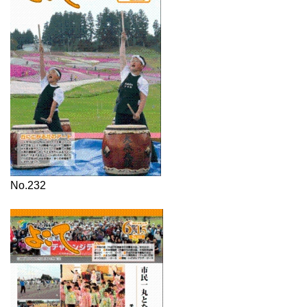
No.232