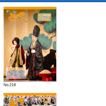
No.218