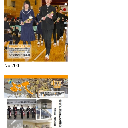
No.204