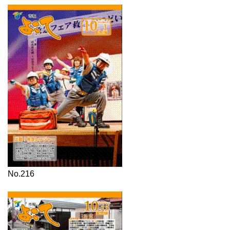
No.216