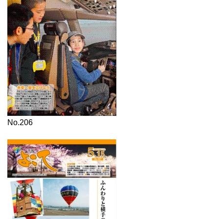
No.206