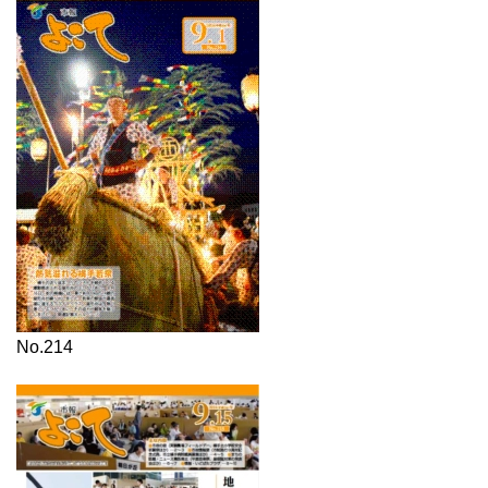
No.214