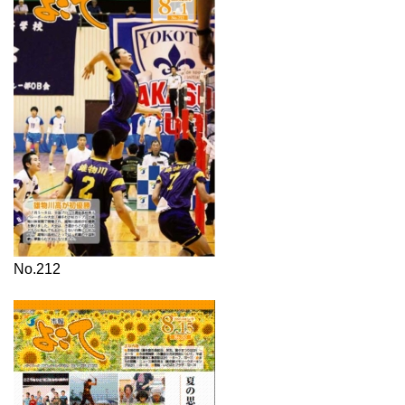
No.212