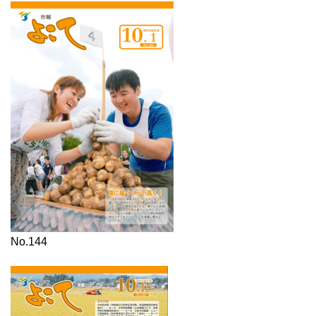
No.144