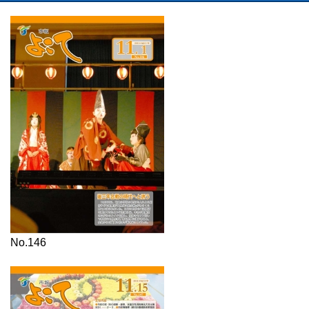
No.146