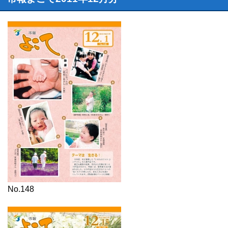
No.148