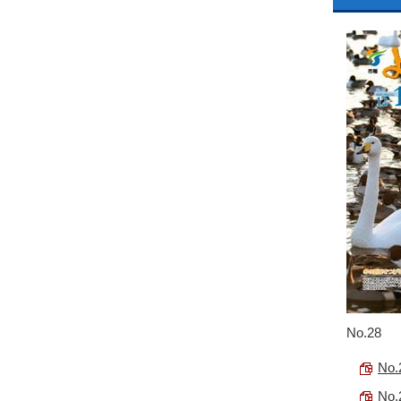
No.28
No
No