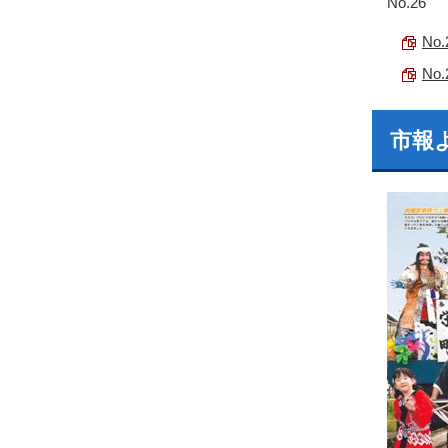
No.26
No
No
市報よ