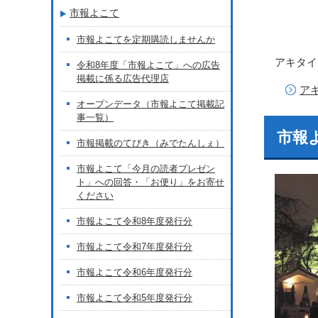
市報よこて
市報よこてを定期購読しませんか
アキタイ
令和8年度「市報よこて」への広告
掲載に係る広告代理店
ア
オープンデータ（市報よこて掲載記
事一覧）
市報よ
市報掲載のてびき（みでたんしぇ）
市報よこて「今月の読者プレゼン
ト」への回答・「お便り」をお寄せ
ください
市報よこて令和8年度発行分
市報よこて令和7年度発行分
市報よこて令和6年度発行分
市報よこて令和5年度発行分