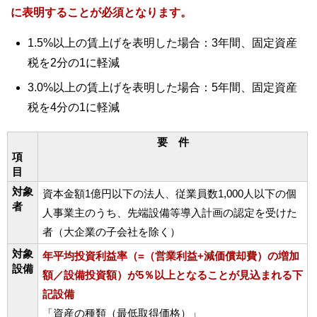
に表明することが必須となります。
1.5%以上の賃上げを表明した場合：3年間、固定資産
税を2分の1に軽減
3.0%以上の賃上げを表明した場合：5年間、固定資産
税を4分の1に軽減
要 件
項
目
対象
資本金額1億円以下の法人、従業員数1,000人以下の個
者
人事業主のうち、先端設備等導入計画の認定を受けた
者（大企業の子会社を除く）
対象
年平均投資利益率（=（営業利益+減価償却費）の
増加
設備
額／設備投資額）が5％以上となることが見込まれる
下
記設備
「資産の種類（最低取得価格）」