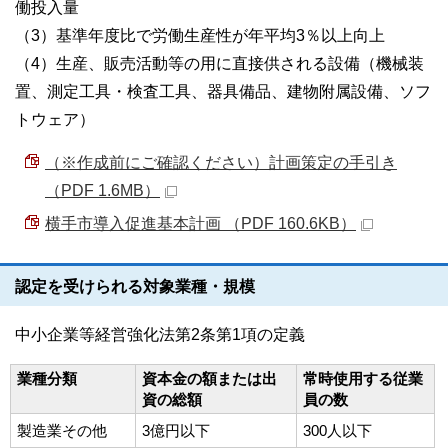
働投入量
（3）基準年度比で労働生産性が年平均3％以上向上
（4）生産、販売活動等の用に直接供される設備（機械装
置、測定工具・検査工具、器具備品、建物附属設備、ソフ
トウェア）
（※作成前にご確認ください）計画策定の手引き
（PDF 1.6MB）
横手市導入促進基本計画 （PDF 160.6KB）
認定を受けられる対象業種・規模
中小企業等経営強化法第2条第1項の定義
業種分類
資本金の額または出
常時使用する従業
資の総額
員の数
製造業その他
3億円以下
300人以下