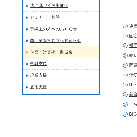
法に基づく届出関係
セミナー・相談
企
事業主の方へのお知らせ
固
商工業を営む方へお知らせ
横
企業向け支援・助成金
商
金融支援
商
伝
起業支援
I
雇用支援
新
「
B