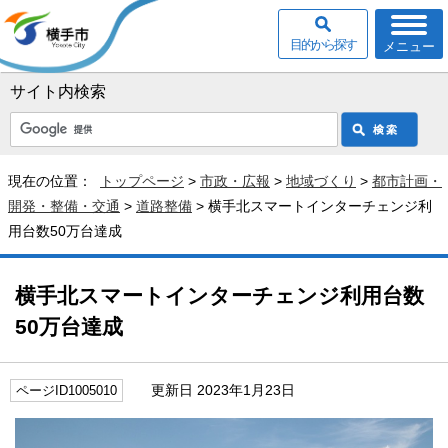
目的から探す
メニュー
サイト内検索
現在の位置：
トップページ
>
市政・広報
>
地域づくり
>
都市計画・
開発・整備・交通
>
道路整備
> 横手北スマートインターチェンジ利
用台数50万台達成
横手北スマートインターチェンジ利用台数
50万台達成
更新日 2023年1月23日
ページID1005010