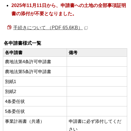
2025年11月11日から、申請書への土地の全部事項証明
書の添付が不要となりました。
手続きについて （PDF 65.6KB）
各申請書様式一覧
各申請書
備考
農地法第4条許可申請書
農地法第5条許可申請書
別紙1
別紙2
4条委任状
5条委任状
事業計画書（共通）
申請書に必ず添付してくだ
さい