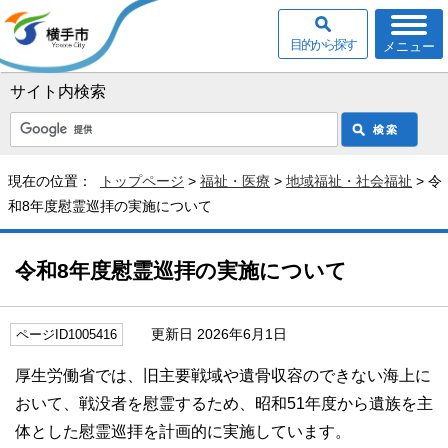
目的から探す
メニュー
サイト内検索
現在の位置：
トップページ
>
福祉・医療
>
地域福祉・社会福祉
> 令
和8年度慰霊巡拝の実施について
令和8年度慰霊巡拝の実施について
更新日 2026年6月1日
ページID1005416
厚生労働省では、旧主要戦域や遺骨収容のできない海上に
おいて、戦没者を慰霊するため、昭和51年度から遺族を主
体とした慰霊巡拝を計画的に実施しています。