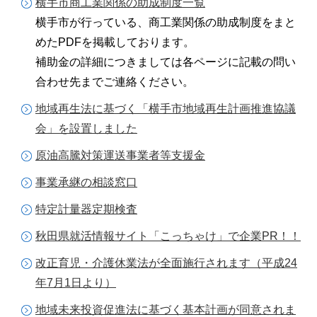
横手市商工業関係の助成制度一覧
横手市が行っている、商工業関係の助成制度をまと
めたPDFを掲載しております。
補助金の詳細につきましては各ページに記載の問い
合わせ先までご連絡ください。
地域再生法に基づく「横手市地域再生計画推進協議
会」を設置しました
原油高騰対策運送事業者等支援金
事業承継の相談窓口
特定計量器定期検査
秋田県就活情報サイト「こっちゃけ」で企業PR！！
改正育児・介護休業法が全面施行されます（平成24
年7月1日より）
地域未来投資促進法に基づく基本計画が同意されま