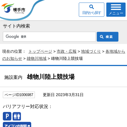
目的から探す
メニュー
サイト内検索
現在の位置：
トップページ
>
市政・広報
>
地域づくり
>
各地域から
のお知らせ
>
雄物川地域
> 雄物川陸上競技場
雄物川陸上競技場
施設案内
更新日 2023年3月31日
ページID1006987
バリアフリー対応状況：