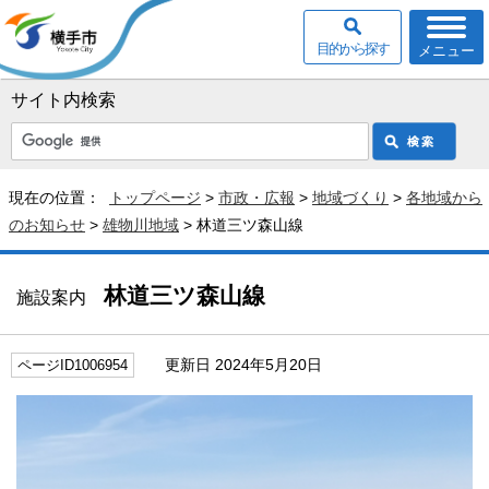
目的から探す
メニュー
サイト内検索
現在の位置：
トップページ
>
市政・広報
>
地域づくり
>
各地域から
のお知らせ
>
雄物川地域
> 林道三ツ森山線
林道三ツ森山線
施設案内
更新日 2024年5月20日
ページID1006954