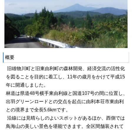
概要
旧雄物川町と旧東由利町の森林開発、経済交流の活性化
を図ることを目的に着工し、11年の歳月をかけて平成15
年に開通しました。
林道は県道48号横手東由利線と国道107号の間に位置し、
出羽グリーンロードとの交点を起点に由利本荘市東由利
との境界まで全長5.6kmです。
沿線には見晴らしのよいスポットがあるほか、西側では
鳥海山の美しい景色を堪能できます。全区間舗装されて