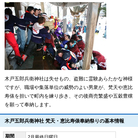
木戸五郎兵衛神社は失せもの、盗難に霊験あらたかな神様
ですが、職場や集落単位の威勢のよい男衆が、梵天や恵比
寿俵を担いで町内を練り歩き、その後商売繁盛や五穀豊穣
を願って奉納します。
木戸五郎兵衛神社 梵天・恵比寿俵奉納祭りの基本情報
期間
2月最終日曜日