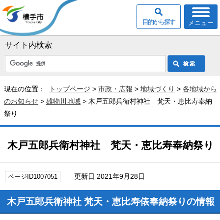
目的から探す
メニュー
サイト内検索
現在の位置：
トップページ
>
市政・広報
>
地域づくり
>
各地域から
のお知らせ
>
雄物川地域
> 木戸五郎兵衛村神社 梵天・恵比寿奉納
祭り
木戸五郎兵衛村神社 梵天・恵比寿奉納祭り
更新日 2021年9月28日
ページID1007051
木戸五郎兵衛神社 梵天・恵比寿俵奉納祭りの情報