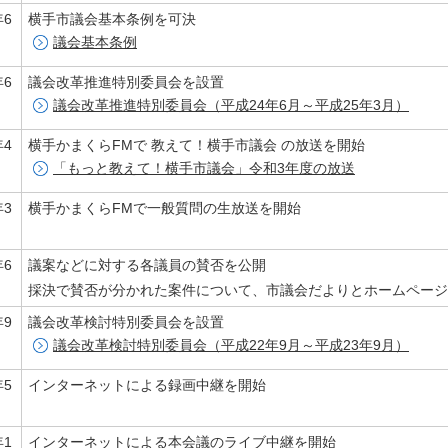
年6
横手市議会基本条例を可決
議会基本条例
年6
議会改革推進特別委員会を設置
議会改革推進特別委員会（平成24年6月～平成25年3月）
年4
横手かまくらFMで 教えて！横手市議会 の放送を開始
「もっと教えて！横手市議会」令和3年度の放送
年3
横手かまくらFMで一般質問の生放送を開始
年6
議案などに対する各議員の賛否を公開
採決で賛否が分かれた案件について、市議会だよりとホームページ
年9
議会改革検討特別委員会を設置
議会改革検討特別委員会（平成22年9月～平成23年9月）
年5
インターネットによる録画中継を開始
年1
インターネットによる本会議のライブ中継を開始