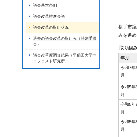
議会基本条例
議会改革推進会議
横手市議
議会改革の取組状況
みを進め
過去の議会改革の取組み（特別委員
会）
取り組
議会改革度調査結果（早稲田大学マ
年月
ニフェスト研究所）
令和7年
月
令和5年
月
令和5年
月
令和5年
月