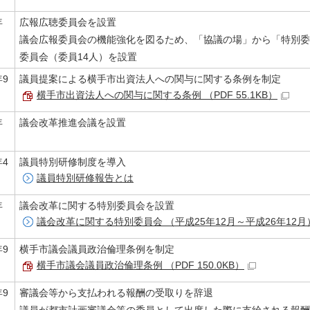
年
広報広聴委員会を設置
議会広報委員会の機能強化を図るため、「協議の場」から「特別委
委員会（委員14人）を設置
年9
議員提案による横手市出資法人への関与に関する条例を制定
横手市出資法人への関与に関する条例 （PDF 55.1KB）
年
議会改革推進会議を設置
年4
議員特別研修制度を導入
議員特別研修報告とは
年
議会改革に関する特別委員会を設置
議会改革に関する特別委員会 （平成25年12月～平成26年12月
年9
横手市議会議員政治倫理条例を制定
横手市議会議員政治倫理条例 （PDF 150.0KB）
年9
審議会等から支払われる報酬の受取りを辞退