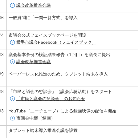
議会改革推進会議
年6
一般質問に「一問一答方式」を導入
年4
市議会公式フェイスブックページを開設
横手市議会Facebook（フェイスブック）
年3
議会基本条例の検証結果報告（1回目）を議長に提出
議会改革推進会議
年9
ペーパーレス化推進のため、タブレット端末を導入
年8
「市民と議会の懇談会」（議会広聴活動）をスタート
「市民と議会の懇談会」のお知らせ
年3
YouTube（ユーチューブ）による録画映像の配信を開始
市議会中継（録画）
年
タブレット端末導入推進会議を設置