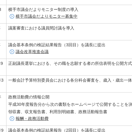
3
横手市議会だよりモニター制度の導入
横手市議会だよりモニター募集中
年
議案審査における議員間討議を導入
年
議会基本条例の検証結果報告（3回目）を議長に提出
議会改革推進会議
9
正副議長選挙における、その職を志願する者の所信表明を公開方式
年3
一般会計予算特別委員会における各分科会審査を、歳入・歳出一体
年
政務活動費の情報公開
平成30年度報告分から次の書類をホームページで公開することを
領収書、収支報告書、利用別明細書、政務活動報告書
報酬・政務活動費
年9
議会基本条例の検証結果報告（2回目）を議長に提出