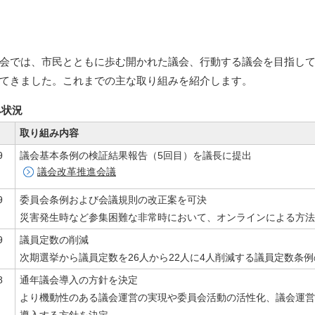
会では、市民とともに歩む開かれた議会、行動する議会を目指し
てきました。これまでの主な取り組みを紹介します。
み状況
取り組み内容
9
議会基本条例の検証結果報告（5回目）を議長に提出
議会改革推進会議
9
委員会条例および会議規則の改正案を可決
災害発生時など参集困難な非常時において、オンラインによる方法
9
議員定数の削減
次期選挙から議員定数を26人から22人に4人削減する議員定数条
8
通年議会導入の方針を決定
より機動性のある議会運営の実現や委員会活動の活性化、議会運営