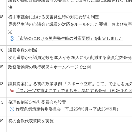
議員が都市計画審議会等の委員として出席した際に支給される報酬
決
年8
横手市議会における災害発生時の対応要領を制定
災害発生時の市議会と議員の対応をルール化した要領、および災害
定
「市議会における災害発生時の対応要領」を制定しました
年6
議員定数の削減
次期選挙から議員定数を30人から26人に4人削減する議員定数条
年5
政務活動費の執行状況をホームページで公開
年3
議員提案による初の政策条例 「スポーツ立市よこて」でまちを元気
「スポーツ立市よこて」でまちを元気にする条例 （PDF 101.3
年3
倫理条例策定特別委員会を設置
倫理条例策定特別委員会（平成25年3月～平成25年9月）
年9
初の会派代表質問を実施