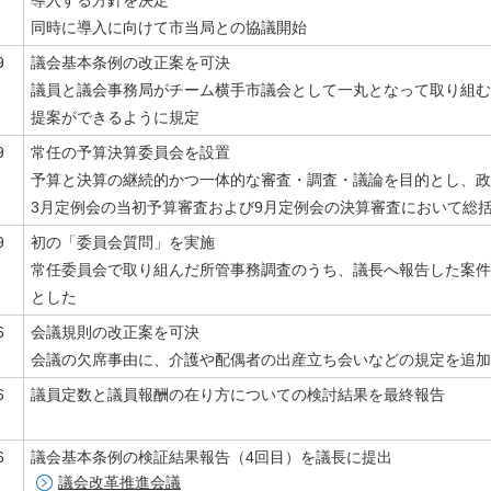
導入する方針を決定
同時に導入に向けて市当局との協議開始
9
議会基本条例の改正案を可決
議員と議会事務局がチーム横手市議会として一丸となって取り組む
提案ができるように規定
9
常任の予算決算委員会を設置
予算と決算の継続的かつ一体的な審査・調査・議論を目的とし、政
3月定例会の当初予算審査および9月定例会の決算審査において総
9
初の「委員会質問」を実施
常任委員会で取り組んだ所管事務調査のうち、議長へ報告した案件
とした
6
会議規則の改正案を可決
会議の欠席事由に、介護や配偶者の出産立ち会いなどの規定を追加
6
議員定数と議員報酬の在り方についての検討結果を最終報告
6
議会基本条例の検証結果報告（4回目）を議長に提出
議会改革推進会議