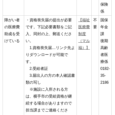
保険
係
障がい者
・資格喪失届の提出が必要
【福祉
不
国保
の医療費
です。下記必要書類をご記
医療費
要
年金
助成を受
入、同封の上、郵送くださ
制度
課
けている
い。
（マル
後期
1.資格喪失届…リンク先よ
福）】
高齢
りダウンロードが可能で
者医
す。
療係
2.受給者証
0182-
3.届出人の方の本人確認書
35-
類の写し
2186
※施設に入所される方
は、横手市の受給資格が継
続する場合がありますので
担当課までご連絡くださ