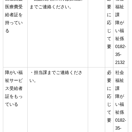
医療費受
までご連絡ください。
要
福祉
給者証を
に
課
持ってい
応
障が
る
じ
い福
て
祉係
要
0182-
35-
2132
障がい福
・担当課までご連絡くださ
必
社会
祉サービ
い。
要
福祉
ス受給者
に
課
証をもっ
応
障が
ている
じ
い福
て
祉係
要
0182-
35-