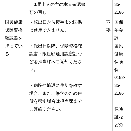
3.届出人の方の本人確認書
35-
類の写し
2186
国民健康
・転出日から横手市の国保
不
国保
保険資格
は使用できません。
要
年金
確認書を
課
持ってい
・転出日以降、保険資格確
国民
る
認書・限度額適用認定証な
健康
どを担当課へご返却くださ
保険
い。
係
0182-
・病院や施設に住所を移す
35-
場合、また、修学のため住
2186
所を移す場合は担当課まで
ご連絡ください。
保険
証な
どの