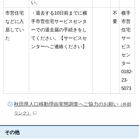
い。
市営住宅
・退去する10日前までに横
不
横手
などに入
手市営住宅サービスセンタ
要
市営
居してい
ーでの退去届の手続きをし
住宅
た
てください。【サービスセ
サー
ンターへご連絡ください】
ビス
セン
ター
0182-
23-
5073
秋田県人口移動理由実態調査へご協力のお願い
（外部
リンク）
その他