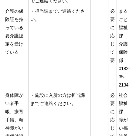
でご連絡ください。
介護の保
・担当課までご連絡くださ
必
まる
険証を持
い。
要
ごと
っている
に
福祉
要介護認
応
課
定を受け
じ
介護
ている
て
保険
要
係
0182-
35-
2134
身体障が
・施設に入所の方は担当課
必
社会
い者手
までご連絡ください。
要
福祉
帳、療育
に
課
手帳、精
応
障が
神障がい
じ
い福