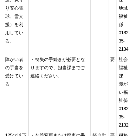
り安心電
地域
球、雪支
福祉
援）を利
係
用してい
0182-
る。
35-
2134
障がい者
・喪失の手続きが必要とな
要
社会
の手当を
りますので、担当課までご
福祉
受けてい
連絡ください。
課
る
障が
い福
祉係
0182-
35-
2132
125cc以下
・名義変更または廃車の手
軽自動
要
税務