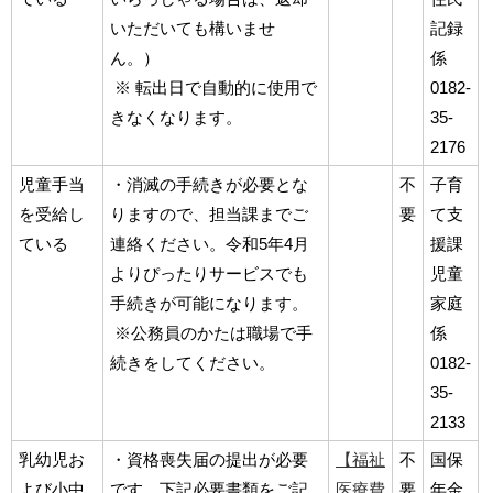
いただいても構いませ
記録
ん。）
係
※ 転出日で自動的に使用で
0182-
きなくなります。
35-
2176
児童手当
・消滅の手続きが必要とな
不
子育
を受給し
りますので、担当課までご
要
て支
ている
連絡ください。令和5年4月
援課
よりぴったりサービスでも
児童
手続きが可能になります。
家庭
※公務員のかたは職場で手
係
続きをしてください。
0182-
35-
2133
乳幼児お
・資格喪失届の提出が必要
【福祉
不
国保
よび小中
です。下記必要書類をご記
医療費
要
年金