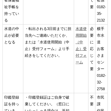
者保健福
て
祉係
祉手帳を
要
0182-
持ってい
35-
る
2132
水道の中
・転出される3日前までに担
水道使
必
横手
止が必要
当先へご連絡いただくか、
用開始
要
市水
となる
または「水道使用開始（中
（中
に
道
止）受付フォーム」より手
止）受
応
お客
続きをしてください。
付フォ
じ
さま
ーム
て
セン
要
ター
0182-
32-
2758
印鑑登録
・印鑑登録証はご自身で破
不
市民
証を持っ
棄してください。（窓口に
要
課
ている
いらっしゃる場合は、返却
住民