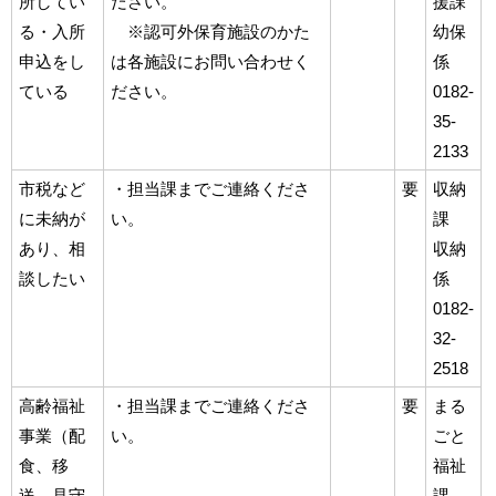
所してい
ださい。
援課
る・入所
※認可外保育施設のかた
幼保
申込をし
は各施設にお問い合わせく
係
ている
ださい。
0182-
35-
2133
市税など
・担当課までご連絡くださ
要
収納
に未納が
い。
課
あり、相
収納
談したい
係
0182-
32-
2518
高齢福祉
・担当課までご連絡くださ
要
まる
事業（配
い。
ごと
食、移
福祉
送、見守
課