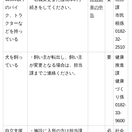
のバイ
続きをしてください。
車の申
課
ク、トラ
告
市民
クターな
税係
どを持っ
0182-
ている
32-
2510
犬を飼っ
・飼い主が転出し、飼い主
要
健康
ている
が変更となる場合は、担当
推進
課までご連絡ください。
課
健康
づく
り係
0182-
33-
9600
自立支援
・施設に入所の方は担当課
必
社会