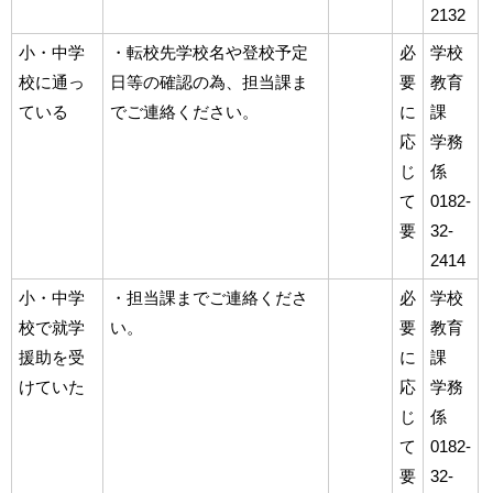
2132
小・中学
・転校先学校名や登校予定
必
学校
校に通っ
日等の確認の為、担当課ま
要
教育
ている
でご連絡ください。
に
課
応
学務
じ
係
て
0182-
要
32-
2414
小・中学
・担当課までご連絡くださ
必
学校
校で就学
い。
要
教育
援助を受
に
課
けていた
応
学務
じ
係
て
0182-
要
32-