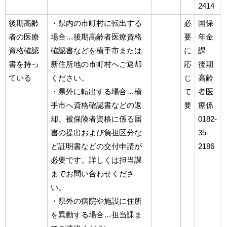
2414
後期高齢
・県内の市町村に転出する
必
国保
者の医療
場合…後期高齢者医療資格
要
年金
資格確認
確認書などを横手市または
に
課
書を持っ
新住所地の市町村へご返却
応
後期
ている
ください。
じ
高齢
・県外に転出する場合…横
て
者医
手市へ資格確認書などの返
要
療係
却、被保険者資格に係る届
0182-
書の提出および負担区分な
35-
ど証明書などの交付申請が
2186
必要です。詳しくは担当課
までお問い合わせくださ
い。
・県外の病院や施設に住所
を異動する場合…担当課ま