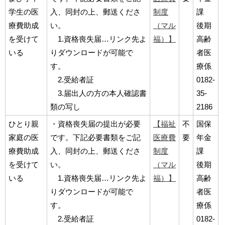
学生の医
入、同封の上、郵送くださ
制度
課
療費助成
い。
（マル
後期
を受けて
1.資格喪失届…リンク先よ
福）】
高齢
いる
りダウンロードが可能で
者医
す。
療係
2.受給者証
0182-
3.届出人の方の本人確認書
35-
類の写し
2186
ひとり親
・資格喪失届の提出が必要
【福祉
不
国保
家庭の医
です。下記必要書類をご記
医療費
要
年金
療費助成
入、同封の上、郵送くださ
制度
課
を受けて
い。
（マル
後期
いる
1.資格喪失届…リンク先よ
福）】
高齢
りダウンロードが可能で
者医
す。
療係
2.受給者証
0182-