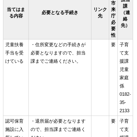
市
課
当てはま
リンク
来
必要となる手続き
（連
る内容
先
庁
絡
必
先）
要
性
児童扶養
・住所変更などの手続きが
要
子育
手当を受
必要となりますので、担当
て支
けている
課までご連絡ください。
援課
児童
家庭
係
0182-
35-
2133
認可保育
・退所届が必要となります
要
子育
施設に入
ので、担当課までご連絡く
て支