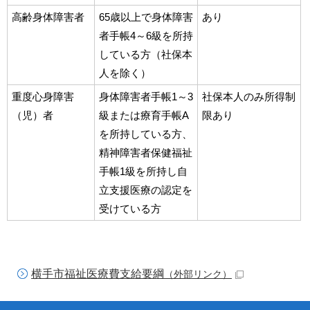
高齢身体障害者
65歳以上で身体障害
あり
者手帳4～6級を所持
している方（社保本
人を除く）
重度心身障害
身体障害者手帳1～3
社保本人のみ所得制
（児）者
級または療育手帳A
限あり
を所持している方、
精神障害者保健福祉
手帳1級を所持し自
立支援医療の認定を
受けている方
横手市福祉医療費支給要綱
（外部リンク）