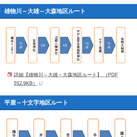
雄物川～大雄～大森地区ルート
詳細【雄物川～大雄～大森地区ルート】 （PDF
552.9KB）
平鹿～十文字地区ルート