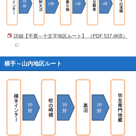
詳細【平鹿～十文字地区ルート】 （PDF 537.4KB）
横手～山内地区ルート