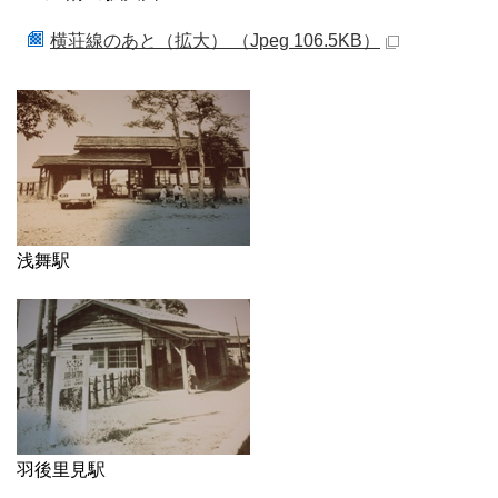
横荘線のあと（拡大） （Jpeg 106.5KB）
浅舞駅
羽後里見駅