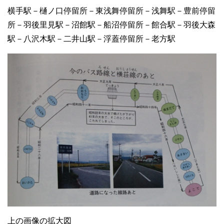
横手駅－樋ノ口停留所－東浅舞停留所－浅舞駅－豊前停留
所－羽後里見駅－沼館駅－船沼停留所－館合駅－羽後大森
駅－八沢木駅－二井山駅－浮蓋停留所－老方駅
上の画像の拡大図