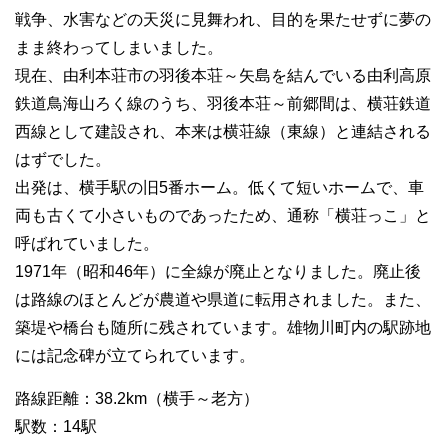
戦争、水害などの天災に見舞われ、目的を果たせずに夢の
まま終わってしまいました。
現在、由利本荘市の羽後本荘～矢島を結んでいる由利高原
鉄道鳥海山ろく線のうち、羽後本荘～前郷間は、横荘鉄道
西線として建設され、本来は横荘線（東線）と連結される
はずでした。
出発は、横手駅の旧5番ホーム。低くて短いホームで、車
両も古くて小さいものであったため、通称「横荘っこ」と
呼ばれていました。
1971年（昭和46年）に全線が廃止となりました。廃止後
は路線のほとんどが農道や県道に転用されました。また、
築堤や橋台も随所に残されています。雄物川町内の駅跡地
には記念碑が立てられています。
路線距離：38.2km（横手～老方）
駅数：14駅