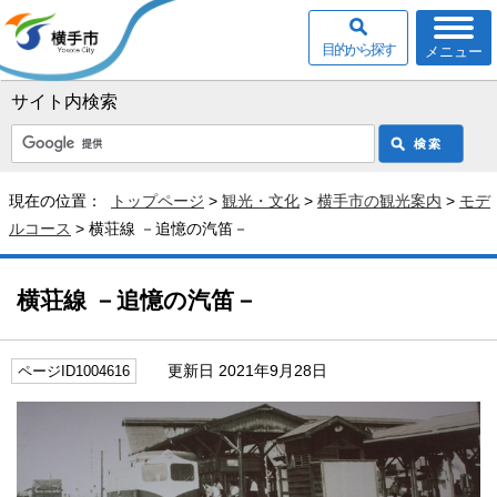
目的から探す
メニュー
サイト内検索
現在の位置：
トップページ
>
観光・文化
>
横手市の観光案内
>
モデ
ルコース
> 横荘線 －追憶の汽笛－
横荘線 －追憶の汽笛－
更新日 2021年9月28日
ページID1004616