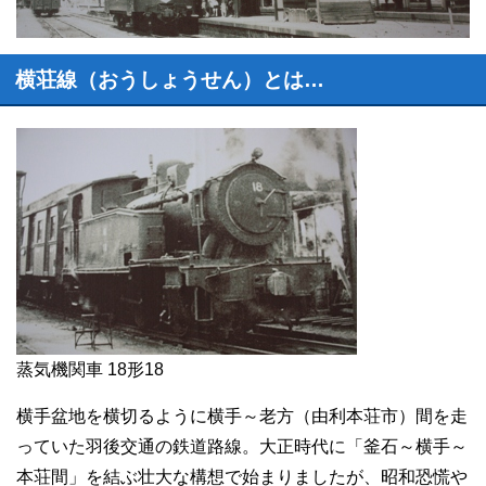
横荘線（おうしょうせん）とは…
蒸気機関車 18形18
横手盆地を横切るように横手～老方（由利本荘市）間を走
っていた羽後交通の鉄道路線。大正時代に「釜石～横手～
本荘間」を結ぶ壮大な構想で始まりましたが、昭和恐慌や