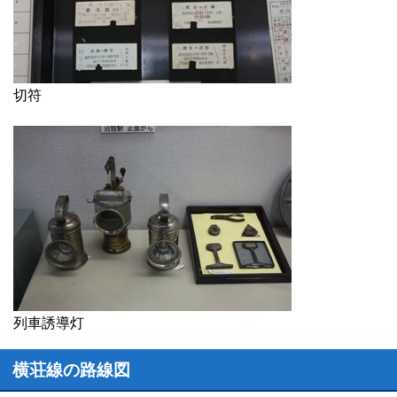
切符
列車誘導灯
横荘線の路線図