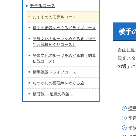
モデルコース
おすすめのモデルコース
横手の伝説をめぐるドライブコース
横手
平泉文化のルーツをめぐる旅（後三
年合戦柵めぐりコース）
自由に回
平泉文化のルーツをめぐる旅（納豆
観光スタ
伝説コース）
の通」
に
横手絶景ドライブコース
なつかしの横荘線をめぐる旅
横荘線 －追憶の汽笛－
横
平
平