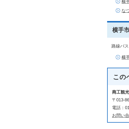
横
な
横手
路線バス
横
この
商工観
〒013
電話：018
お問い