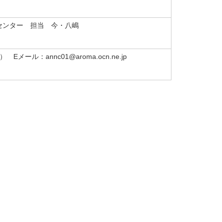
センター 担当 今・八嶋
Eメール：annc01@aroma.ocn.ne.jp