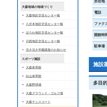
所在地
大森地域の地域づくり
電話
大森地区交流センター報
ファク
八沢木地区交流センター報
ほろわ地区交流センター報
開館時
川西地区交流センター報
駐車場
活き活き学園講座のお知らせ
スポーツ施設
施設
大森体育館
白山体育館
多目
大森野球場
大森グラウンド・ゴルフ場
大森テニスコート