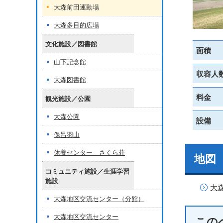
大森前田運動場
大森多目的広場
文化施設／図書館
面積
山下記念館
収容人
大森図書館
料金
観光施設／公園
大森公園
設備
保呂羽山
休養センター さくら荘
地図
コミュニティ施設／生涯学習
施設
大
大森地区交流センター（分館）
大森地区交流センター
この