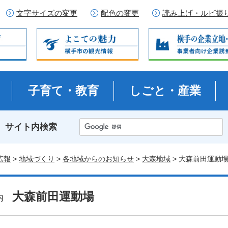
文字サイズの変更
配色の変更
読み上げ・ルビ振
子育て・教育
しごと・産業
サイト内検索
広報
>
地域づくり
>
各地域からのお知らせ
>
大森地域
> 大森前田運動
大森前田運動場
案内