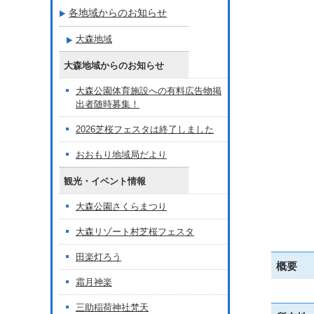
各地域からのお知らせ
大森地域
大森地域からのお知らせ
大森公園体育施設への有料広告物掲
出者随時募集！
2026芝桜フェスタは終了しました
おおもり地域局だより
観光・イベント情報
大森公園さくらまつり
大森リゾート村芝桜フェスタ
田楽灯ろう
概要
霜月神楽
三助稲荷神社梵天