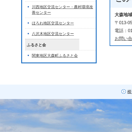
川西地区交流センター・農村環境改
善センター
大森地
〒013
ほろわ地区交流センター
電話：018
八沢木地区交流センター
お問い
ふるさと会
関東地区大森町ふるさと会
横