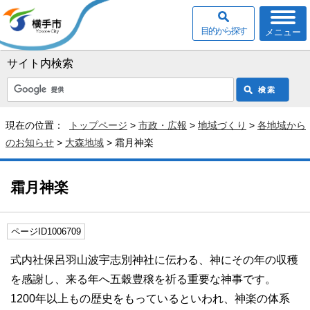
目的から探す
メニュー
サイト内検索
現在の位置：
トップページ
>
市政・広報
>
地域づくり
>
各地域から
のお知らせ
>
大森地域
> 霜月神楽
霜月神楽
ページID1006709
式内社保呂羽山波宇志別神社に伝わる、神にその年の収穫
を感謝し、来る年へ五穀豊穣を祈る重要な神事です。
1200年以上もの歴史をもっているといわれ、神楽の体系