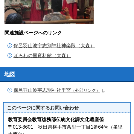
関連施設ページへのリンク
保呂羽山波宇志別神社神楽殿（大森）
ほろわの里資料館（大森）
地図
保呂羽山波宇志別神社里宮
（外部リンク）
このページに関する
お問い合わせ
教育委員会教育総務部伝統文化課文化遺産係
〒013-8601 秋田県横手市条里一丁目1番64号（条里