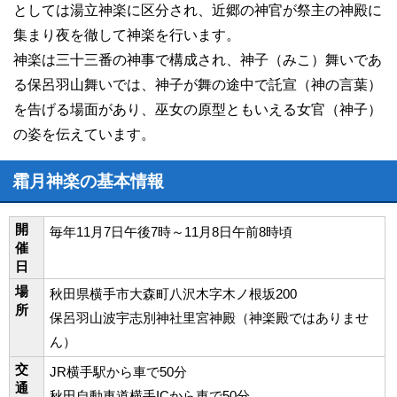
としては湯立神楽に区分され、近郷の神官が祭主の神殿に
集まり夜を徹して神楽を行います。
神楽は三十三番の神事で構成され、神子（みこ）舞いであ
る保呂羽山舞いでは、神子が舞の途中で託宣（神の言葉）
を告げる場面があり、巫女の原型ともいえる女官（神子）
の姿を伝えています。
霜月神楽の基本情報
開
毎年11月7日午後7時～11月8日午前8時頃
催
日
場
秋田県横手市大森町八沢木字木ノ根坂200
所
保呂羽山波宇志別神社里宮神殿（神楽殿ではありませ
ん）
交
JR横手駅から車で50分
通
秋田自動車道横手ICから車で50分