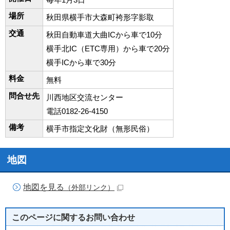
場所
秋田県横手市大森町袴形字影取
交通
秋田自動車道大曲ICから車で10分
横手北IC（ETC専用）から車で20分
横手ICから車で30分
料金
無料
問合せ先
川西地区交流センター
電話0182-26-4150
備考
横手市指定文化財（無形民俗）
地図
地図を見る
（外部リンク）
このページに関する
お問い合わせ