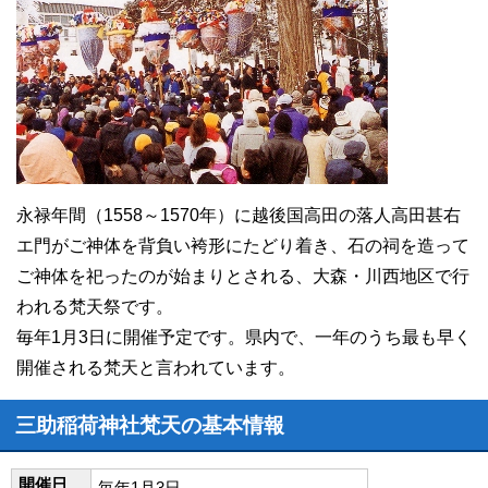
永禄年間（1558～1570年）に越後国高田の落人高田甚右
エ門がご神体を背負い袴形にたどり着き、石の祠を造って
ご神体を祀ったのが始まりとされる、大森・川西地区で行
われる梵天祭です。
毎年1月3日に開催予定です。県内で、一年のうち最も早く
開催される梵天と言われています。
三助稲荷神社梵天の基本情報
開催日
毎年1月3日