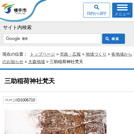
目的から探す
メニュー
サイト内検索
現在の位置：
トップページ
>
市政・広報
>
地域づくり
>
各地域から
のお知らせ
>
大森地域
> 三助稲荷神社梵天
三助稲荷神社梵天
ページID1006710