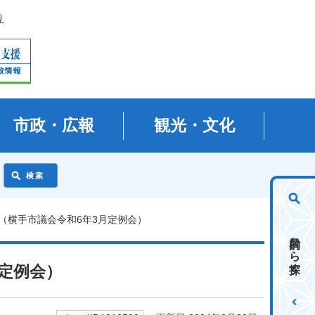
り
市政・広報
観光・文化
針（横手市議会令和6年3月定例会）
目的から探す
月定例会）