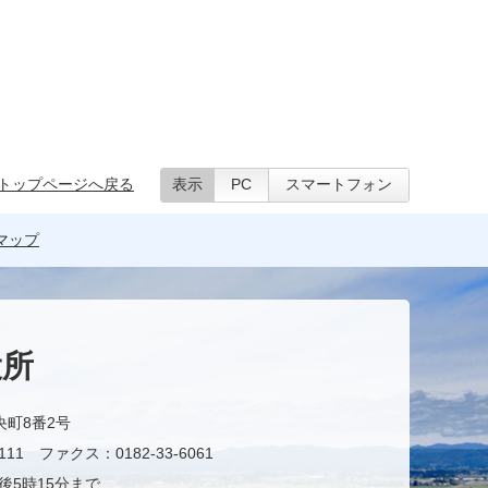
トップページへ戻る
表示
PC
スマートフォン
マップ
役所
央町8番2号
11 ファクス：0182-33-6061
後5時15分まで