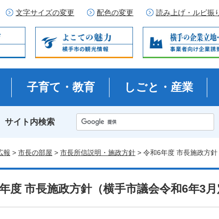
文字サイズの変更
配色の変更
読み上げ・ルビ振
子育て・教育
しごと・産業
サイト内検索
広報
>
市長の部屋
>
市長所信説明・施政方針
> 令和6年度 市長施政方
6年度 市長施政方針（横手市議会令和6年3