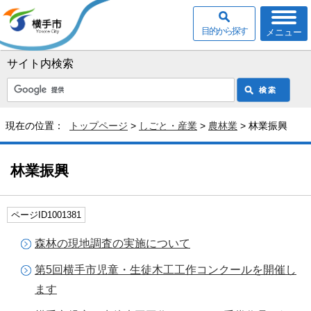
目的から探す
メニュー
サイト内検索
現在の位置：
トップページ
>
しごと・産業
>
農林業
> 林業振興
林業振興
ページID1001381
森林の現地調査の実施について
第5回横手市児童・生徒木工工作コンクールを開催し
ます