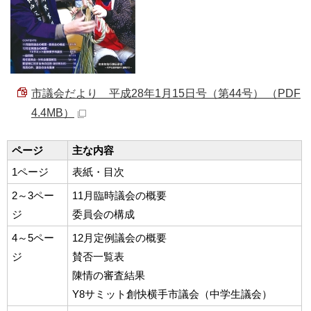
市議会だより 平成28年1月15日号（第44号） （PDF
4.4MB）
ページ
主な内容
1ページ
表紙・目次
2～3ペー
11月臨時議会の概要
ジ
委員会の構成
4～5ペー
12月定例議会の概要
ジ
賛否一覧表
陳情の審査結果
Y8サミット創快横手市議会（中学生議会）