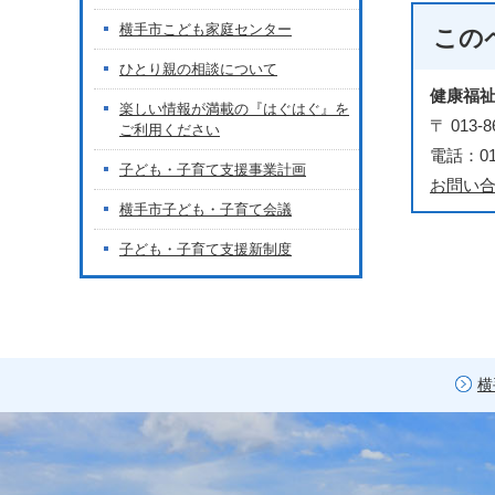
横手市こども家庭センター
この
ひとり親の相談について
健康福
楽しい情報が満載の『はぐはぐ』を
〒 01
ご利用ください
電話：018
子ども・子育て支援事業計画
お問い
横手市子ども・子育て会議
子ども・子育て支援新制度
横