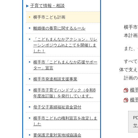
子育て情報・相談
横手市こども計画
横手市で
離婚後の養育に関するルール
本計画
「こどもまんなかアクション」リレ
ーシンポジウムinよこてを開催しま
また、令
した！
すべて
横手市「こどもまんなか応援サポー
ター」宣言
体で支え
計画の期
横手市発達相談支援事業
横手
横手市子育てハンドブック（令和8
年度改訂版）を発行しています。
横手
母子父子寡婦福祉資金貸付
P
横手市こどもの権利宣言を改定しま
した
サ
要保護児童対策地域協議会