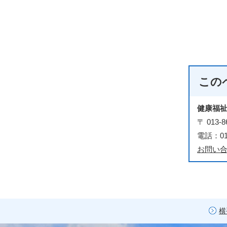
この
健康福
〒 01
電話：018
お問い
横