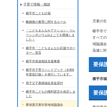
子育て情報・相談
横手市こども計画
児童の生
離婚後の養育に関するルール
「こどもまんなかアクション」リレ
横手市で
ーシンポジウムinよこてを開催しま
すべての
した！
域協議会
横手市「こどもまんなか応援サポー
迅速に対
ター」宣言
横手市発達相談支援事業
要保
横手市子育てハンドブック（令和8
年度改訂版）を発行しています。
横手市福
母子父子寡婦福祉資金貸付
横手市こどもの権利宣言を改定しま
要保
した
要保護児童対策地域協議会