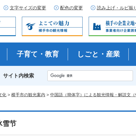
文字サイズの変更
配色の変更
読み上げ・ルビ振
子育て・教育
しごと・産業
サイト内検索
文化
>
横手市の観光案内
>
中国語（簡体字）による観光情報・解説文（
冰雪节