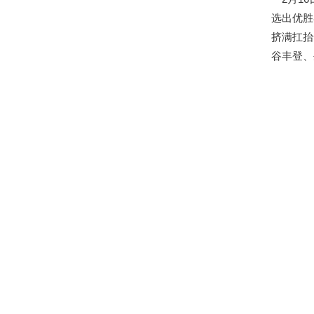
选出优胜
挤满扛抬
谷丰登、