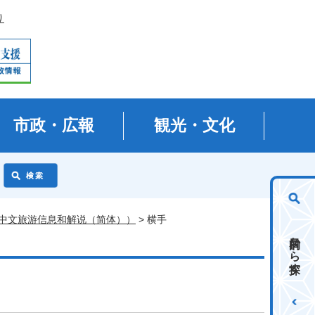
り
市政・広報
観光・文化
中文旅游信息和解说（简体））
> 横手
目的から探す