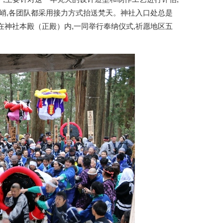
峭,各团队都采用接力方式抬送梵天。神社入口处总是
在神社本殿（正殿）内,一同举行奉纳仪式,祈愿地区五