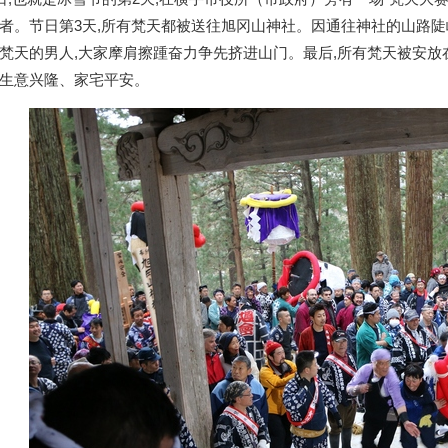
者。节日第3天,所有梵天都被送往旭冈山神社。因通往神社的山路陡
梵天的男人,大家摩肩擦踵奋力争先挤进山门。最后,所有梵天被安放
生意兴隆、家宅平安。