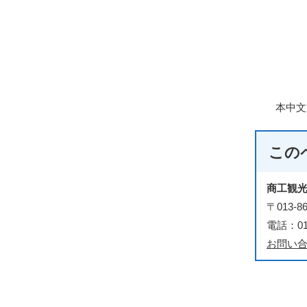
本中文
この
商工観
〒013
電話：018
お問い