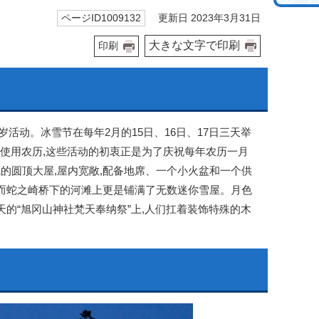
更新日 2023年3月31日
ページID1009132
大きな文字で印刷
印刷
岁活动。冰雪节在每年2月的15日、16日、17日三天举
前一直使用农历,这些活动的初衷正是为了庆祝每年农历一月
造而成的圆顶大屋,屋内宽敞,配备地席、一个小火盆和一个供
,而蛇之崎桥下的河滩上更是铺满了无数迷你雪屋。月色
的“旭冈山神社梵天奉纳祭”上,人们扛着装饰特殊的木