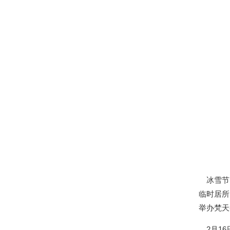
冰雪节的
临时居所
举办梵天
2月16