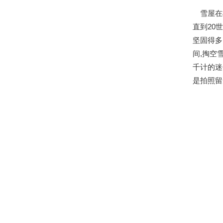
雪屋在横
直到20
坚固得多
间,掏空
千计的迷
是拍照留