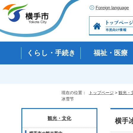
Foreign language
くらし・手続き
福祉・医療
現在の位置：
トップページ
>
観光・
冰雪节
観光・文化
横手