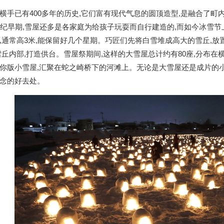
手已有400多年的历史,它们富有现代气息的圆顶造型,是融合了町
世纪早期,雪屋还多是各家庭为给孩子玩耍而自行建造的,而如今冰雪
,通常高3米,能保留好几个星期。巧匠们先将白雪堆成高大的雪丘,放
雪丘内部,打造供台。雪屋祭期间,这样的大雪屋总计约有80座,分布
你版小雪屋,汇聚在蛇之崎桥下的河滩上。无论是大雪屋还是成片的小
念的好去处。