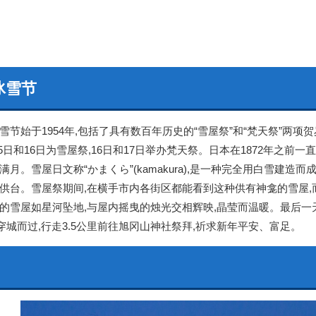
冰雪节
节始于1954年,包括了具有数百年历史的“雪屋祭”和“梵天祭”两项贺
15日和16日为雪屋祭,16日和17日举办梵天祭。日本在1872年之
满月。雪屋日文称“かまくら”(kamakura),是一种完全用白雪建
供台。雪屋祭期间,在横手市内各街区都能看到这种供有神龛的雪屋
的雪屋如星河坠地,与屋内摇曳的烛光交相辉映,晶莹而温暖。最后一天
”穿城而过,行走3.5公里前往旭冈山神社祭拜,祈求新年平安、富足。