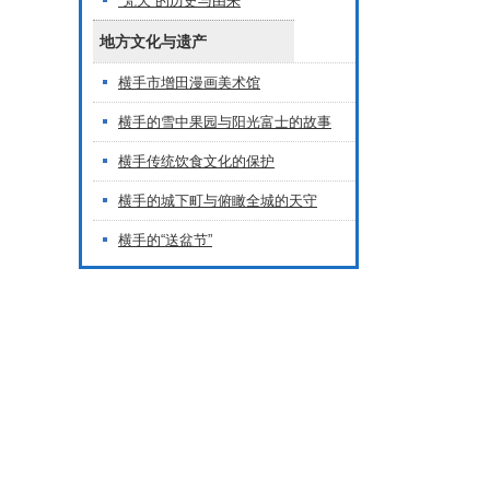
“梵天”的历史与由来
地方文化与遗产
横手市增田漫画美术馆
横手的雪中果园与阳光富士的故事
横手传统饮食文化的保护
横手的城下町与俯瞰全城的天守
横手的“送盆节”