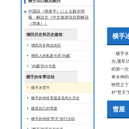
横手市の観光案内
中国語（簡体字）による観光情
報・解説文（中文旅游信息和解说
（简体））
增田历史和历史建筑
横手
增田历史商业街区
横手冰雪
增田人的私家仓库“内藏”
办,通常
“内藏”的今与昔
的第一次
奉水神的
横手的冬季活动
映照之下
横手冰雪节
杆“梵天
横手的传统雪屋及其悠久历史
雪屋
建造自己的雪屋
横手的传统“梵天”游行活动