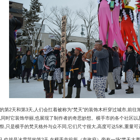
第2天和第3天,人们会扛着被称为“梵天”的装饰木杆穿过城市,前
,同时它装饰华丽,也展现了制作者的奇思妙想。横手市的各个社区
祭,只是横手的梵天格外与众不同,它们尺寸很大,高度可达5米,重量可
日,也就是冰雪节的第2天,在横手市役所（市政府）旁有一场“梵天大