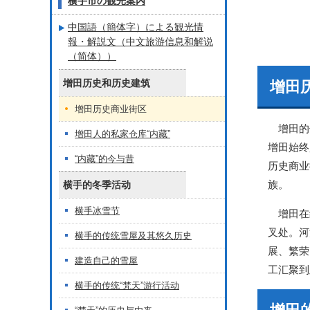
横手市の観光案内
中国語（簡体字）による観光情
報・解説文（中文旅游信息和解说
（简体））
增田历史和历史建筑
增田
增田历史商业街区
增田的传
增田人的私家仓库“内藏”
增田始终
“内藏”的今与昔
历史商业
族。
横手的冬季活动
横手冰雪节
增田在经
叉处。河
横手的传统雪屋及其悠久历史
展、繁荣
建造自己的雪屋
工汇聚到
横手的传统“梵天”游行活动