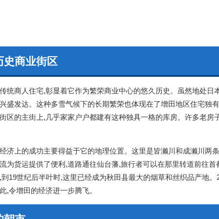
历史商业街区
统商人住宅,彰显着它作为繁荣商业中心的悠久历史。虽然地处日本群
兴盛发达。这种多雪气候下的长期繁荣也体现在了增田地区住宅独有的
街区的主街上,几乎家家户户都建有这种独具一格的库房。许多老房
济上的成功主要得益于它的地理位置。这里是皆濑川和成濑川两条
流为货运提供了便利,道路通往仙台藩,旅行者可以在那里转道前往首
,到19世纪后半叶时,这里已经成为秋田县最大的烟草和丝织品产地。2
此,令增田的经济进一步腾飞。