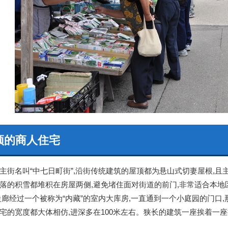
顶的商人住宅
街名叫“中七日町街”,沿街传统建筑的屋顶都为悬山式切妻屋根,且
落的积雪都堆积在房屋两侧,避免堵住面对街道的前门,非常适合本
走廊经过一个被称为“内藏”的室内大库房,一直通到一个小庭园的门口
宅的宽度都大体相仿,进深多在100米左右。狭长的建筑一座挨着一