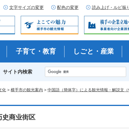
文字サイズの変更
配色の変更
読み上げ・ルビ振
子育て・教育
しごと・産業
サイト内検索
文化
>
横手市の観光案内
>
中国語（簡体字）による観光情報・解説文（
历史商业街区