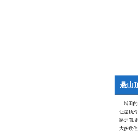
悬山
增田的主
让屋顶滑
路走廊,
大多数住