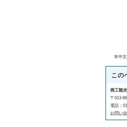
本中文
この
商工観
〒013
電話：018
お問い