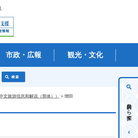
り
市政・広報
観光・文化
中文旅游信息和解说（简体））
> 增田
目的から探す