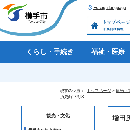
Foreign language
くらし・手続き
福祉・医療
現在の位置：
トップページ
>
観光・
历史商业街区
観光・文化
增田