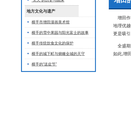
增田
“梵天”的历史与由来
地方文化与遗产
增田作为
横手市增田漫画美术馆
地理优越
横手的雪中果园与阳光富士的故事
更是吸引
横手传统饮食文化的保护
全盛期时
如此,增
横手的城下町与俯瞰全城的天守
横手的“送盆节”