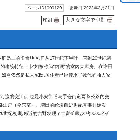
更新日 2023年3月31日
ページID1009129
大きな文字で印刷
印刷
岛上的多雪地区,但从17世纪下半叶一直到20世纪初,
建筑特征上,比如被称为“内藏”的室内大库房。在增田
子如今依然是私人宅邸,居住着已经传承了数代的商人家
河流的交汇点,也是小安街道与手仓街道两条公路的交
都江户（今东京）。增田的经济自17世纪初期开始发
0世纪初期,邻近的吉野发现了丰富矿藏,大约9000名矿