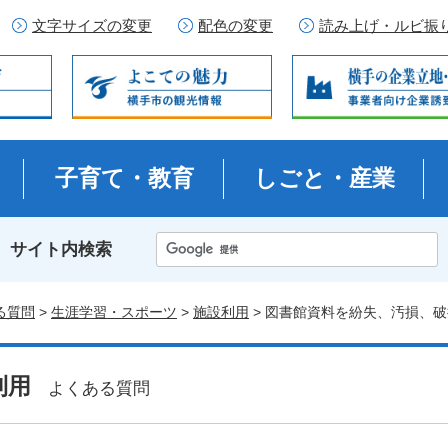
文字サイズの変更
配色の変更
読み上げ・ルビ振
子育て・教育
しごと・産業
サイト内検索
る質問
>
生涯学習・スポーツ
>
施設利用
> 図書館資料を紛失、汚損、
利用
よくある質問