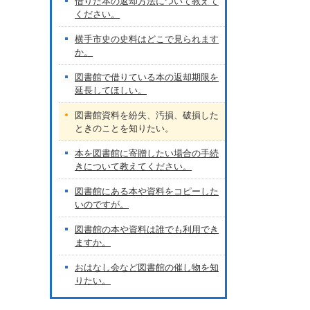
借りた本の返却方法について教えて
ください。
横手市史の史料はどこで見られます
か。
図書館で借りている本の返却期限を
延長してほしい。
図書館資料を紛失、汚損、破損した
ときのことを知りたい。
本を図書館に寄贈したい場合の手続
きについて教えてください。
図書館にある本や資料をコピーした
いのですが。
図書館の本や資料は誰でも利用でき
ますか。
おはなし会など図書館の催し物を知
りたい。