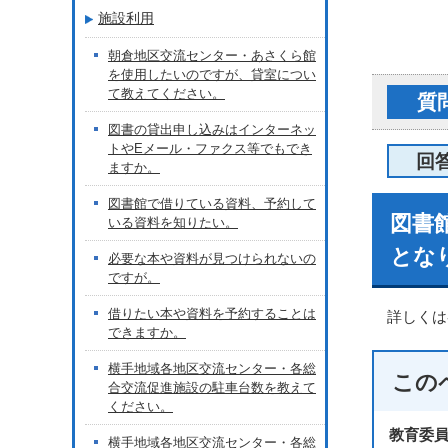
施設利用
朝倉地区交流センター・あさくら館
を使用したいのですが、貸室につい
て教えてください。
質
図書の貸出申し込みはインターネッ
トやEメール・ファクス等でもでき
回
ますか。
図書館で借りている資料、予約して
図書
いる資料を知りたい。
とな
必要な本や資料が見つけられないの
ですが。
借りたい本や資料を予約することは
詳しくは
できますか。
横手地域各地区交流センター・各総
この
合交流促進施設の駐車台数を教えて
ください。
教育委
横手地域各地区交流センター・各総